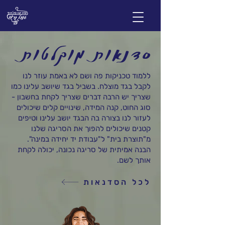
סדנאות מוקלטות
ללמוד טכניקות פה ושם לא באמת עוזר לנו
לקבל בגד מוצלח. בשביל בגד שיושב עלינו כמו
שצריך יש הרבה דברים שצריך לקחת בחשבון -
סוג החוט, קנה המידה, שינויים קלים שיכולים
לעזור לנו בצורה בה הבגד יושב עלינו וטיפים
קטנים שיכולים להפוך את הסריגה שלנו
מ"תוצרת בית" ל"עבודת יד יחידה במינה".
הבנה אמיתית של סריגה נכונה, יכולה לקחת
אותך לשם.
לכל הסדנאות