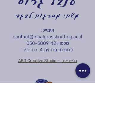
ענבל גרוס
משתי מסרגות לבגד
אימייל:
contact@inbalgrossknitting.co.il
טלפון:
050-5809142
כתובת:
בית זית 4, בת חפר
בניית אתר - ABG Creative Studio