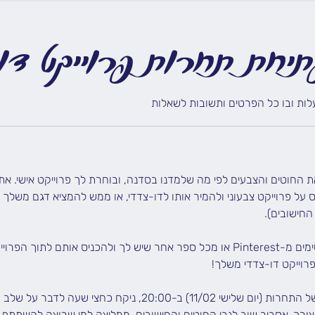
יחת תחרות פרוייקט דו
ות ובו כל הפרטים ותשובות לשאלות
החוטים והצבעים לפי מה שלמדנו בסדנה, ובוחרת לך פרוייקט אישי. את 
 על פרוייקט צבעוני ולהמיר אותו לדו-צדדי, או ממש להמציא דגם משלך 
את יכולה להוריד תרשימים מ-Pinterest או מכל ספר אחר שיש לך ולהכניס אותם לתו
במפגש הזום הפותח של התחרות (יום שלישי 11/02) ב-20:00, ניקח כ
ורך, אסביר שוב לגבי החוטים והחישובים. ממליצה למי שרוצה להשתתף,