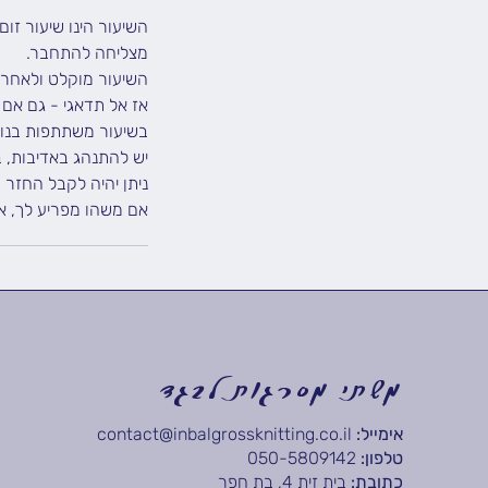
השיעור הינו שיעור זו
אם משהו מפריע לך, א
משתי מסרגות לבגד
אימייל:
contact@inbalgrossknitting.co.il
טלפון:
050-5809142
כתובת:
בית זית 4, בת חפר