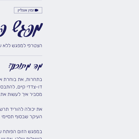
זמין אונליין
מפגש פת
הצטרפי למפגש ללא על
מה מתוכנן?
בתחרות, את בוחרת את 
דו-צדדי קיים, להתבסס
השאלות שלכן. אם יש צ