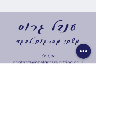
ענבל גרוס
משתי מסרגות לבגד
אימייל:
contact@inbalgrossknitting.co.il
טלפון:
050-5809142
כתובת:
בית זית 4, בת חפר
בניית אתר - ABG Creative Studio