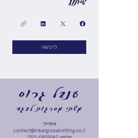
שיתוף
לרכישה
ענבל גרוס
משתי מסרגות לבגד
אימייל:
contact@inbalgrossknitting.co.il
טלפון:
050-5809142