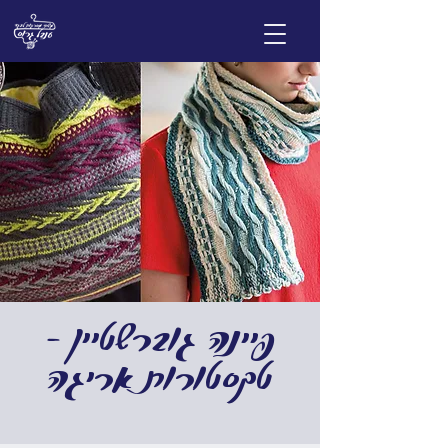
פיינה גוברשטיין -
טקסטורות אריגה