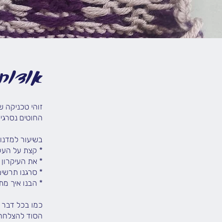
אודות
הסוד להצלחה: א