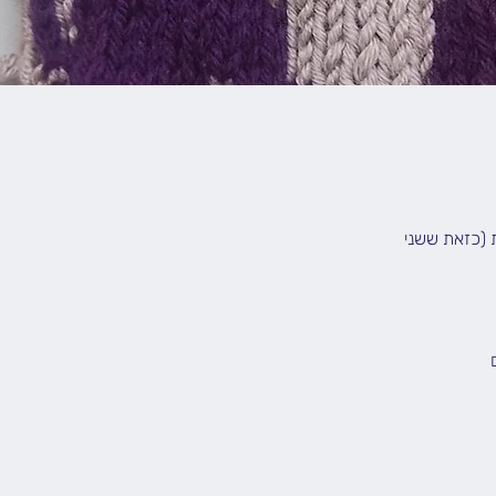
 להפסיק ללפף חוטים בסריגת Stranded צבעונית (כזאת ששני