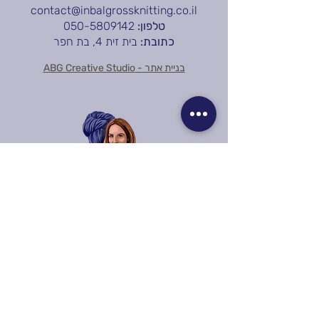
contact@inbalgrossknitting.co.il
טלפון:
050-5809142
כתובת:
בית זית 4, בת חפר
בניית אתר - ABG Creative Studio
קבלו עדכונים והנחות: