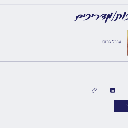
ות/מדריכים
ענבל גרוס