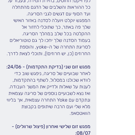
לפרוייקט: החוטים, בחירת המידה, ונעבור על
כל ההוראות והשלבים של הדגם מהתחלה
ועד הסוף עם דגשים לגבי הסריגה.
המפגש יוקלט ויועלה לסדנה באזור האישי
שלך פה באתר, כך שתוכלי לחזור אל
ההקלטה בכל שלב במהלך הסריגה.
בעמוד הסדנה שלך יחכו לך גם טוטוריאלים
לסריגת התחרה של ה-yoke, והוספת
החרוזים (כן, יש חרוזים!), ותוכלי לצאת לדרך.
מפגש זום שני (בדיקת התקדמות) - 24/06:
לאחר שבועיים של סריגה, ניפגש שוב כדי
לוודא שכולנו במסלול, לשתף בהתקדמות,
לענות על שאלות ולדייק את המשך העבודה.
ואז נצא לשבועיים נוספים של סריגה עצמאית
ונתקדם עם Yoke התחרה עצמאית, אך בליווי
מלא שלי ועם הרבה שיתופים בקבוצת
הוואטסאפ.
מפגש זום שלישי ואחרון (פיצול שרוולים) -
08/07: