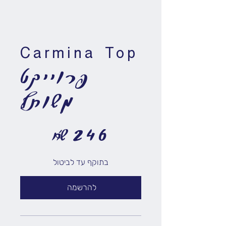
Carmina Top
פרוייקט
משותף
‏246 ‏₪
₪
246
בתוקף עד לביטול
להרשמה