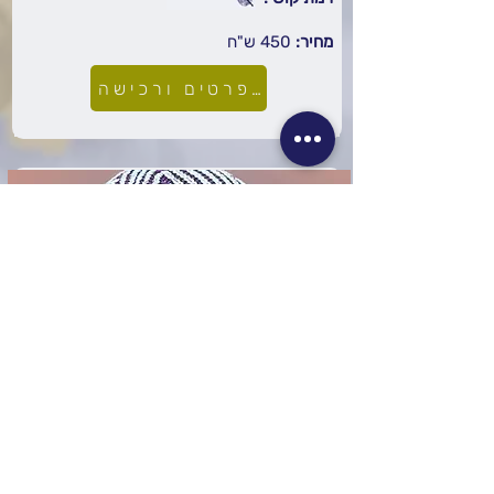
מחיר:
450
ש"ח
לפרטים ורכישה
שפה:
עברית
סוג:
מוקלט
סדנת כובע בריוש -