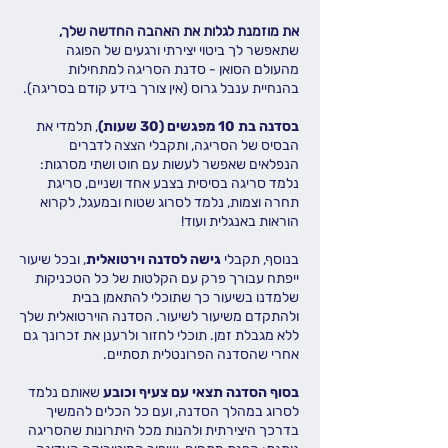
את מוזמנת לגלות את האהבה החדשה שלך,
שתאפשר לך ביטוי יצירתי ורגעים של הפוגה
מהעולם הסואן - סדנת הסריגה למתחילות
בהנחיית ענבל גרוס (אין צורך בידע קודם בסריגה).
בסדנה בת 10 מפגשים (30 שעות)
, תלמדי את
הבסיס של הסריגה, ותקבלי הצצה לדברים
הנפלאים שאפשר לעשות עם חוט ושתי מסרגות:
נלמד סריגה בסיסית בצבע אחד ושניים, סריגת
תחרה וצמות, נלמד לסרוג שטוח ובמעגל, לקרוא
הוראות באנגלית ועוד!
בנוסף, תקבלי
גישה לסדנה וירטואלית
, ובכל שיעור
ייפתח עבורך פרק עם הקלטות של כל הטכניקות
שלמדנו בשיעור כך שתוכלי להתאמן בבית
ולהתקדם משיעור לשיעור. הסדנה הוירטואלית שלך
ללא מגבלת זמן. תוכלי לחזור ולרענן את זכרונך גם
אחרי שהסדנה הפרונטלית תסתיים.
בסוף הסדנה תצאי עם צעיף וכובע
שאותם נלמד
לסרוג במהלך הסדנה, ועם כל הכלים להמשיך
בדרכך היצירתית ולהנות מכל היתרונות שהסריגה