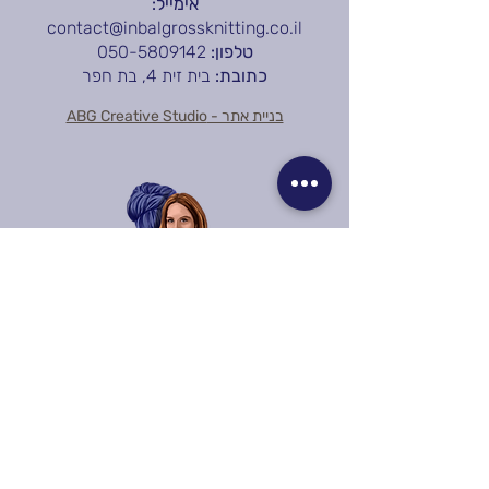
אימייל:
contact@inbalgrossknitting.co.il
טלפון:
050-5809142
כתובת:
בית זית 4, בת חפר
בניית אתר - ABG Creative Studio
קבלו עדכונים והנחות: